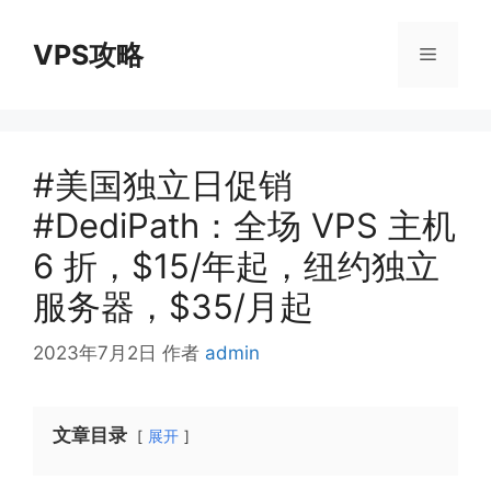
跳
至
VPS攻略
菜
内
容
单
#美国独立日促销
#DediPath：全场 VPS 主机
6 折，$15/年起，纽约独立
服务器，$35/月起
2023年7月2日
作者
admin
文章目录
展开