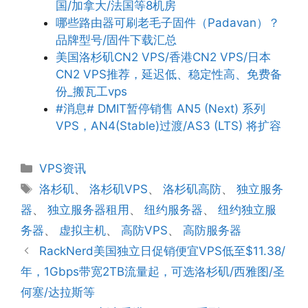
国/加拿大/法国等8机房
哪些路由器可刷老毛子固件（Padavan）？
品牌型号/固件下载汇总
美国洛杉矶CN2 VPS/香港CN2 VPS/日本
CN2 VPS推荐，延迟低、稳定性高、免费备
份_搬瓦工vps
#消息# DMIT暂停销售 AN5 (Next) 系列
VPS，AN4(Stable)过渡/AS3 (LTS) 将扩容
分
VPS资讯
类
标
洛杉矶
、
洛杉矶VPS
、
洛杉矶高防
、
独立服务
签
器
、
独立服务器租用
、
纽约服务器
、
纽约独立服
务器
、
虚拟主机
、
高防VPS
、
高防服务器
RackNerd美国独立日促销便宜VPS低至$11.38/
年，1Gbps带宽2TB流量起，可选洛杉矶/西雅图/圣
何塞/达拉斯等