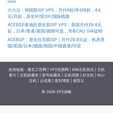
mini
六六云：韩国双ISP VPS，月付8折/年付6折，64
元/月起，原生IP/双ISP/国际线路
ACEBGP多地区原生双ISP VPS：美国月付29.8元
起，日本/香港/英国/德国可选，另有CN2 GIA促销
ACEBGP：原生住宅双ISP｜月付29.8元起，机房美
国/英国/日本/德国/韩国/中国香港/印尼
友情链接：
搬瓦工官网
|
VPS优惠网
|
996主机资讯
|
主机
索引
|
主机收藏夹
|
壹号收藏夹
|
主机优惠
|
好主机
|
MJJ
主机
|
云优惠
|
老刘博客
|
便宜云
© 2026 VPS攻略