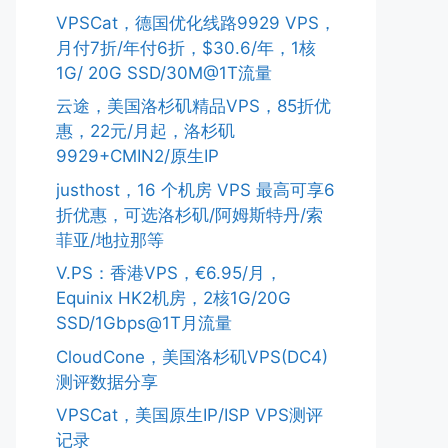
VPSCat，德国优化线路9929 VPS，
月付7折/年付6折，$30.6/年，1核
1G/ 20G SSD/30M@1T流量
云途，美国洛杉矶精品VPS，85折优
惠，22元/月起，洛杉矶
9929+CMIN2/原生IP
justhost，16 个机房 VPS 最高可享6
折优惠，可选洛杉矶/阿姆斯特丹/索
菲亚/地拉那等
V.PS：香港VPS，€6.95/月，
Equinix HK2机房，2核1G/20G
SSD/1Gbps@1T月流量
CloudCone，美国洛杉矶VPS(DC4)
测评数据分享
VPSCat，美国原生IP/ISP VPS测评
记录