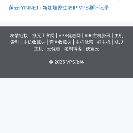
荫云(YINNET) 新加坡原生双IP VPS测评记录
友情链接：
搬瓦工官网
|
VPS优惠网
|
996主机资讯
|
主机
索引
|
主机收藏夹
|
壹号收藏夹
|
主机优惠
|
好主机
|
MJJ
主机
|
云优惠
|
老刘博客
|
便宜云
© 2026 VPS攻略