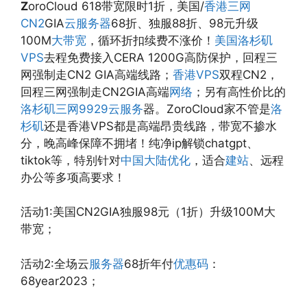
Z
oroCloud 618带宽限时1折，美国/
香港三网
CN2
GIA
云服务器
68折、独服88折、98元升级
100M
大带宽
，循环折扣续费不涨价！
美国洛杉矶
VPS
去程免费接入CERA 1200G高防保护，回程三
网强制走CN2 GIA高端线路；
香港VPS
双程CN2，
回程三网强制走CN2GIA高端
网络
；另有高性价比的
洛杉矶三网9929
云服务
器。ZoroCloud家不管是
洛
杉矶
还是香港VPS都是高端昂贵线路，带宽不掺水
分，晚高峰保障不拥堵！纯净ip解锁chatgpt、
tiktok等，特别针对
中国大陆优化
，适合
建站
、远程
办公等多项高要求！
活动1:美国CN2GIA独服98元（1折）升级100M大
带宽；
活动2:全场云
服务器
68折年付
优惠码
：
68year2023；