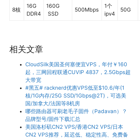
16G
160G
1个
8核
500Mbps
50G
DDR4
SSD
ipv4
相关文章
CloudSilk美国圣何塞便宜VPS，年付￥160
起，三网回程联通CUVIP 4837，2.5Gbps超
大带宽
#黑五# racknerd优惠VPS低至$10.6/年(1
核/1G内存/25G SSD/1Gbps@2T)，可选美
国/加拿大/法国等8机房
哪些路由器可刷老毛子固件（Padavan）？
品牌型号/固件下载汇总
美国洛杉矶CN2 VPS/香港CN2 VPS/日本
CN2 VPS推荐，延迟低、稳定性高、免费备