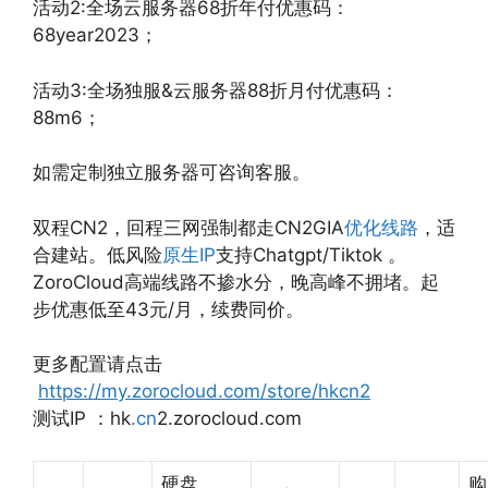
活动2:全场云服务器68折年付优惠码：
68year2023；
活动3:全场独服&云服务器88折月付优惠码：
88m6；
如需定制独立服务器可咨询客服。
双程CN2，回程三网强制都走CN2GIA
优化线路
，适
合建站。低风险
原生IP
支持Chatgpt/Tiktok 。
ZoroCloud高端线路不掺水分，晚高峰不拥堵。起
步优惠低至43元/月，续费同价。
更多配置请点击
https://my.zorocloud.com/store/hkcn2
测试IP ：hk
.cn
2.zorocloud.com
硬盘
购