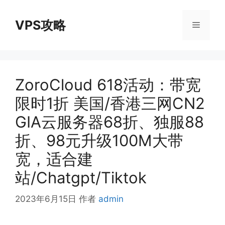
跳
至
VPS攻略
菜
内
容
单
ZoroCloud 618活动：带宽
限时1折 美国/香港三网CN2
GIA云服务器68折、独服88
折、98元升级100M大带
宽，适合建
站/Chatgpt/Tiktok
2023年6月15日
作者
admin