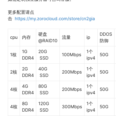
更多配置请点
击
https://my.zorocloud.com/store/cn2gia
硬盘
DDOS
cpu
内存
流量
ip
@RAID10
防御
1G
20G
1个
1核
100Mbps
50G
DDR4
SSD
ipv4
2G
40G
1个
2核
200Mbps
50G
DDR4
SSD
ipv4
4G
80G
1个
4核
200Mbps
50G
DDR4
SSD
ipv4
8G
120G
1个
4核
300Mbps
50G
DDR4
SSD
ipv4