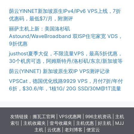
荫云YINNET新加坡原生IPv4/IPv6 VPS上线，7折
优惠码，最低$7/月，附测评
丽萨主机上新：美国洛杉矶
Astound/WaveBroadband 双ISP住宅家宽 VDS，
9折优惠
justhost夏季大促，不限流量VPS，最高5折优惠，
30个机房可选，阿姆斯特丹/洛杉矶/东京/新加坡等
荫云(YINNET) 新加坡原生双IP VPS测评记录
VPSCat，德国优化线路9929 VPS，月付7折/年付
6折，$30.6/年，1核1G/ 20G SSD/30M@1T流量
友情链接：
搬瓦工官网
|
VPS优惠网
|
996主机资讯
|
主机
索引
|
主机收藏夹
|
壹号收藏夹
|
主机优惠
|
好主机
|
MJJ
主机
|
云优惠
|
老刘博客
|
便宜云