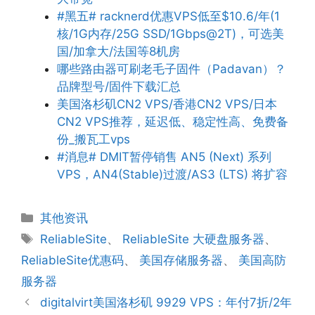
#黑五# racknerd优惠VPS低至$10.6/年(1
核/1G内存/25G SSD/1Gbps@2T)，可选美
国/加拿大/法国等8机房
哪些路由器可刷老毛子固件（Padavan）？
品牌型号/固件下载汇总
美国洛杉矶CN2 VPS/香港CN2 VPS/日本
CN2 VPS推荐，延迟低、稳定性高、免费备
份_搬瓦工vps
#消息# DMIT暂停销售 AN5 (Next) 系列
VPS，AN4(Stable)过渡/AS3 (LTS) 将扩容
分
其他资讯
类
标
ReliableSite
、
ReliableSite 大硬盘服务器
、
签
ReliableSite优惠码
、
美国存储服务器
、
美国高防
服务器
digitalvirt美国洛杉矶 9929 VPS：年付7折/2年