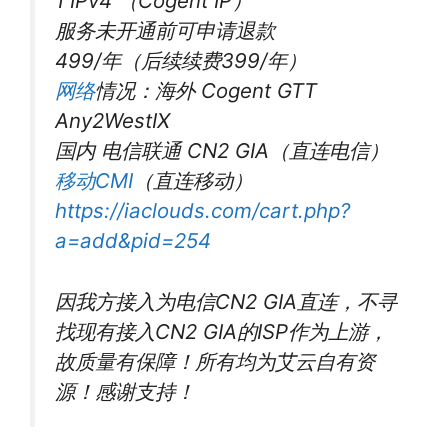
1 IPv4 （Cogent IP）
服务未开通前可申请退款
499/年（后续续费399/年）
网络
情况：海外 Cogent GTT
Any2WestIX
国内 电信联通 CN2 GIA（直连电信）
移动CMI
（直连移动）
https://iaclouds.com/cart.php?
a=add&pid=254
因我方接入为电信CN2 GIA直连，不寻
找现有接入CN2 GIA的ISP作为上游，
故质量有保障！所有均为艾云自有资
源！感谢支持！