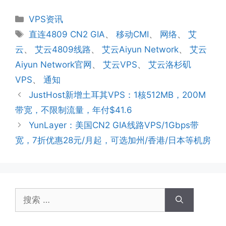
分
VPS资讯
类
标
直连4809 CN2 GIA
、
移动CMI
、
网络
、
艾
签
云
、
艾云4809线路
、
艾云Aiyun Network
、
艾云
Aiyun Network官网
、
艾云VPS
、
艾云洛杉矶
VPS
、
通知
JustHost新增土耳其VPS：1核512MB，200M
带宽，不限制流量，年付$41.6
YunLayer：美国CN2 GIA线路VPS/1Gbps带
宽，7折优惠28元/月起，可选加州/香港/日本等机房
搜
索：