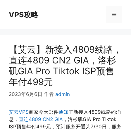
跳
至
VPS攻略
菜
内
容
单
【艾云】新接入4809线路，
直连4809 CN2 GIA，洛杉
矶GIA Pro Tiktok ISP预售
年付499元
2023年6月6日
作者
admin
艾云VPS
商家今天邮件
通知
了新接入4809线路的消
息，
直连4809 CN2 GIA
，洛杉矶GIA Pro Tiktok
ISP预售年付499元，预计服务开通为7/30日，服务