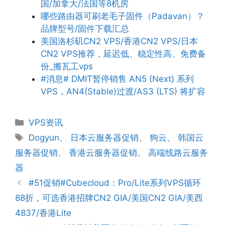
国/加拿大/法国等8机房
哪些路由器可刷老毛子固件（Padavan）？
品牌型号/固件下载汇总
美国洛杉矶CN2 VPS/香港CN2 VPS/日本
CN2 VPS推荐，延迟低、稳定性高、免费备
份_搬瓦工vps
#消息# DMIT暂停销售 AN5 (Next) 系列
VPS，AN4(Stable)过渡/AS3 (LTS) 将扩容
分
VPS资讯
类
标
Dogyun
、
日本云服务器促销
、
狗云
、
韩国云
签
服务器促销
、
香港云服务器促销
、
高端线路云服务
器
#51促销#Cubecloud：Pro/Lite系列VPS循环
88折，可选香港招牌CN2 GIA/美国CN2 GIA/美西
4837/香港Lite