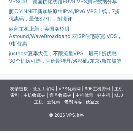
VPSCat，德国优化线路9929 VPS测评数据分享
荫云YINNET新加坡原生IPv4/IPv6 VPS上线，7折
优惠码，最低$7/月，附测评
丽萨主机上新：美国洛杉矶
Astound/WaveBroadband 双ISP住宅家宽 VDS，
9折优惠
justhost夏季大促，不限流量VPS，最高5折优惠，
30个机房可选，阿姆斯特丹/洛杉矶/东京/新加坡等
友情链接：
搬瓦工官网
|
VPS优惠网
|
996主机资讯
|
主机
索引
|
主机收藏夹
|
壹号收藏夹
|
主机优惠
|
好主机
|
MJJ
主机
|
云优惠
|
老刘博客
|
便宜云
© 2026 VPS攻略