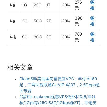
276
链
1核
1G
25G
1T
30M
元
接
396
链
1核
2G
50G
2T
30M
元
接
780
链
4核
8G
80G
3T
30M
元
接
相关文章
CloudSilk美国圣何塞便宜VPS，年付￥160
起，三网回程联通CUVIP 4837，2.5Gbps超
大带宽
#黑五# racknerd优惠VPS低至$10.6/年(1
核/1G内存/25G SSD/1Gbps@2T)，可选美