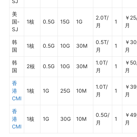
SJ
美
2.0T/
￥25
国-
1核
0.5G
15G
1G
1
月
月
SJ
韩
0.5T/
￥30
1核
0.5G
10G
30M
1
国
月
月
韩
1.0T/
￥50
2核
0.5G
10G
30M
1
国
月
月
香
1.0T/
￥39
港
1核
1G
25G
10M
1
月
月
CMI
香
0.5G/
￥49
港
1核
1G
30G
10M
1
月
月
CMI