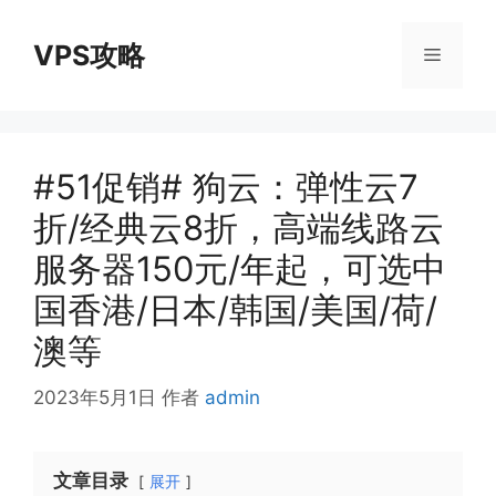
跳
至
VPS攻略
菜
内
容
单
#51促销# 狗云：弹性云7
折/经典云8折，高端线路云
服务器150元/年起，可选中
国香港/日本/韩国/美国/荷/
澳等
2023年5月1日
作者
admin
文章目录
展开