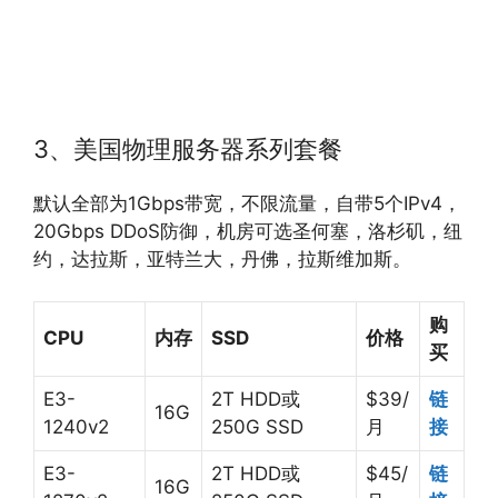
3、美国物理服务器系列套餐
默认全部为1Gbps带宽，不限流量，自带5个IPv4，
20Gbps DDoS防御，机房可选圣何塞，洛杉矶，纽
约，达拉斯，亚特兰大，丹佛，拉斯维加斯。
购
CPU
内存
SSD
价格
买
E3-
2T HDD或
$39/
链
16G
1240v2
250G SSD
月
接
E3-
2T HDD或
$45/
链
16G