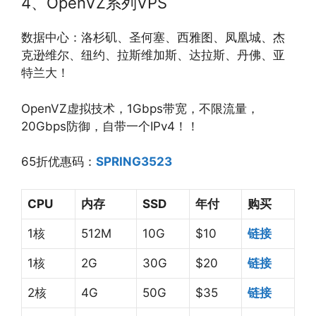
4、OpenVZ系列VPS
数据中心：洛杉矶、圣何塞、西雅图、凤凰城、杰
克逊维尔、纽约、拉斯维加斯、达拉斯、丹佛、亚
特兰大！
OpenVZ虚拟技术，1Gbps带宽，不限流量，
20Gbps防御，自带一个IPv4！！
65折优惠码：
SPRING3523
CPU
内存
SSD
年付
购买
1核
512M
10G
$10
链接
1核
2G
30G
$20
链接
2核
4G
50G
$35
链接