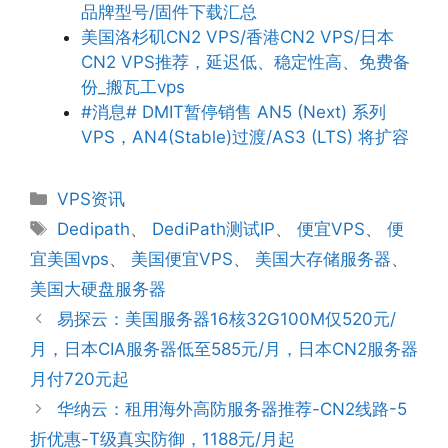
品牌型号/固件下载汇总
美国洛杉矶CN2 VPS/香港CN2 VPS/日本
CN2 VPS推荐，延迟低、稳定性高、免费备
份_搬瓦工vps
#消息# DMIT暂停销售 AN5 (Next) 系列
VPS，AN4(Stable)过渡/AS3 (LTS) 将扩容
分
VPS资讯
类
标
Dedipath
、
DediPath测试IP
、
便宜VPS
、
便
签
宜美国vps
、
美国便宜VPS
、
美国大存储服务器
、
美国大硬盘服务器
易探云：美国服务器16核32G100M仅520元/
月，日本CIA服务器低至585元/月，日本CN2服务器
月付720元起
华纳云：租用海外高防服务器推荐-CN2线路-5
折优惠-T级真实防御，1188元/月起