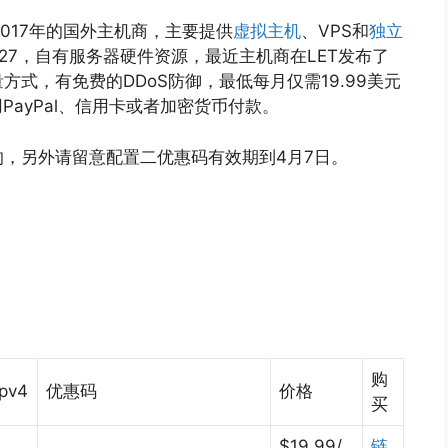
017年的国外主机商，主要提供
虚拟主机
、VPS和
独立
027，自有服务器硬件资源，最近主机商在LET发布了
量方式，有免费的DDoS防御，最低每月仅需19.99美元
用PayPal、信用卡或者加密货币付款。
，另外请留意配置二优惠码有效期到4月7日。
购
ipv4
优惠码
价格
买
$19.99/
链