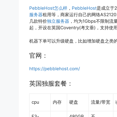
PebbleHost怎么样
，
PebbleHost
是成立于2
服务器
租用等，商家运行自己的网络AS212
几款特价
独立服务器
，均为1Gbps不限制流
起，开设在英国Coventry(考文垂)，支持使
机器下单可以升级硬盘，比如增加硬盘之类的
官网：
https://pebblehost.com/
英国独服套餐：
cpu
内存
硬盘
流量/带宽
E3-
480GB
不