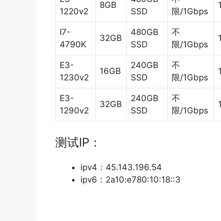
8GB
1220v2
SSD
限/1Gbps
I7-
480GB
不
32GB
4790K
SSD
限/1Gbps
E3-
240GB
不
16GB
1230v2
SSD
限/1Gbps
E3-
240GB
不
32GB
1290v2
SSD
限/1Gbps
测试IP：
ipv4：45.143.196.54
ipv6：2a10:e780:10:18::3