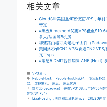
相关文章
CloudSilk美国圣何塞便宜VPS，年付
带宽
#黑五# racknerd优惠VPS低至$10.6
拿大/法国等8机房
哪些路由器可刷老毛子固件（Padava
美国洛杉矶CN2 VPS/香港CN2 V
瓦工vps
#消息# DMIT暂停销售 AN5 (Next) 系
分
VPS资讯
类
标
PebbleHost
、
PebbleHost怎么样
、
便宜服务器
签
器
、
虚拟主机
、
黑五
、
黑五优惠
野草云(yecaoyun)：香港VPS168元/年起(50M带宽
带宽/3*IPv4)
LigaHosting：美国和欧洲机房vps，2核/2G