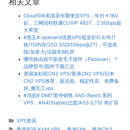
相关文章
CloudSilk美国圣何塞便宜VPS，年付￥160
起，三网回程联通CUVIP 4837，2.5Gbps超
大带宽
#黑五# racknerd优惠VPS低至$10.6/年(1
核/1G内存/25G SSD/1Gbps@2T)，可选美
国/加拿大/法国等8机房
哪些路由器可刷老毛子固件（Padavan）？
品牌型号/固件下载汇总
美国洛杉矶CN2 VPS/香港CN2 VPS/日本
CN2 VPS推荐，延迟低、稳定性高、免费备
份_搬瓦工vps
#消息# DMIT暂停销售 AN5 (Next) 系列
VPS，AN4(Stable)过渡/AS3 (LTS) 将扩容
分
VPS资讯
类
标
香港BGP KVM VPS
、
香港CMI
、
香港CN2
、