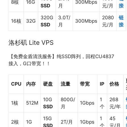
8核
16G
300Mbps
SSD
月
元/月
接
320G
3.0T/
2080
链
16核
32G
300Mbps
SSD
月
元/月
接
洛杉矶 Lite VPS
【免费金盾清洗服务】纯SSD阵列，回程CU4837
接入，G口带宽！！
CPU
内存
硬盘
流量
带宽
IP
价格
10G
800G/
1
268
1核
512M
1Gbps
SSD
月
个
元/年
15G
1
45
2核
1G
2T/月
1Gbps
SSD
个
元/月