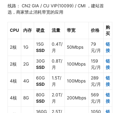
线路： CN2 GIA / CU VIP(10099) / CMI ，建站首
选，商家禁止消耗带宽的应用
购
CPU
内存
硬盘
流量
带宽
价格
买
15G
0.4T/
79
链
2核
1G
50Mbps
SSD
月
元/月
接
30G
0.8T/
159
链
2核
2G
100Mbps
SSD
月
元/月
接
60G
1.5T/
289
链
4核
4G
100Mbps
SSD
月
元/月
接
80G
2.0T/
569
链
4核
8G
200Mbps
SSD
月
元/月
接
160G
2.5T/
1050
链