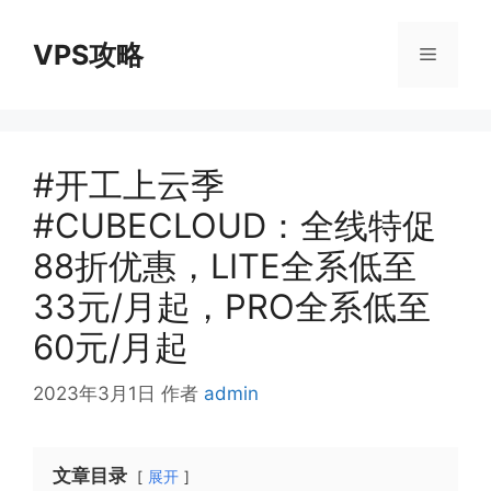
跳
至
VPS攻略
菜
内
容
单
#开工上云季
#CUBECLOUD：全线特促
88折优惠，LITE全系低至
33元/月起，PRO全系低至
60元/月起
2023年3月1日
作者
admin
文章目录
展开