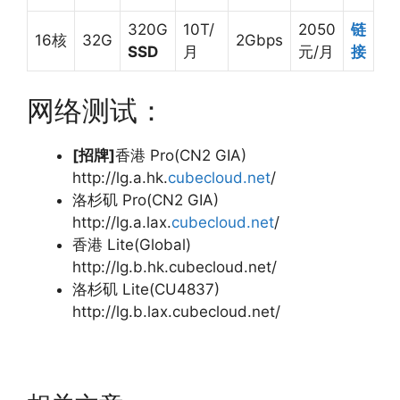
320G
10T/
2050
链
16核
32G
2Gbps
SSD
月
元/月
接
网络测试：
[招牌]
香港 Pro(CN2 GIA)
http://lg.a.hk.
cubecloud.net
/
洛杉矶 Pro(CN2 GIA)
http://lg.a.lax.
cubecloud.net
/
香港 Lite(Global)
http://lg.b.hk.cubecloud.net/
洛杉矶 Lite(CU4837)
http://lg.b.lax.cubecloud.net/