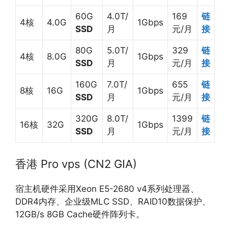
60G
4.0T/
169
链
4核
4.0G
1Gbps
SSD
月
元/月
接
80G
5.0T/
329
链
4核
8.0G
1Gbps
SSD
月
元/月
接
160G
7.0T/
655
链
8核
16G
1Gbps
SSD
月
元/月
接
320G
8.0T/
1399
链
16核
32G
1Gbps
SSD
月
元/月
接
香港 Pro vps (CN2 GIA)
宿主机硬件采用Xeon E5-2680 v4系列处理器、
DDR4内存、企业级MLC SSD、RAID10数据保护、
12GB/s 8GB Cache硬件阵列卡。