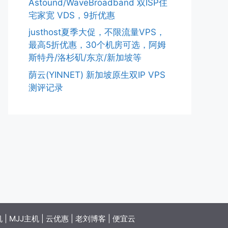
Astound/WaveBroadband 双ISP住
宅家宽 VDS，9折优惠
justhost夏季大促，不限流量VPS，
最高5折优惠，30个机房可选，阿姆
斯特丹/洛杉矶/东京/新加坡等
荫云(YINNET) 新加坡原生双IP VPS
测评记录
机
|
MJJ主机
|
云优惠
|
老刘博客
|
便宜云