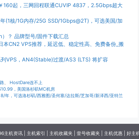
￥160起，三网回程联通CUVIP 4837，2.5Gbps超大
/年(1核/1G内存/25G SSD/1Gbps@2T)，可选美国/加
n）？ 品牌型号/固件下载汇总
PS/日本CN2 VPS推荐，延迟低、稳定性高、免费备份_搬
列VPS，AN4(Stable)过渡/AS3 (LTS) 将扩容
跑路
、
HostDare连不上
付$10.99，美国洛杉矶MC机房
0.18/年，可选洛杉矶/西雅图/圣何塞/达拉斯/芝加哥/新泽西/亚特兰
96主机资讯
|
主机索引
|
主机收藏夹
|
壹号收藏夹
|
主机优惠
|
好主