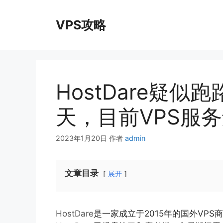
跳
至
VPS攻略
内
容
HostDare疑
天，目前VPS服
2023年1月20日
作者
admin
文章目录
展开
HostDare
是一家成立于2015年的国外VPS商家