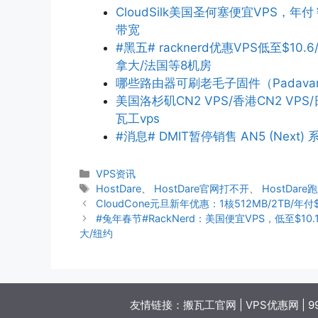
CloudSilk美国圣何塞便宜VPS，年付
带宽
#黑五# racknerd优惠VPS低至$10.6
拿大/法国等8机房
哪些路由器可刷老毛子固件（Padava
美国洛杉矶CN2 VPS/香港CN2 V
瓦工vps
#消息# DMIT暂停销售 AN5 (Next) 系
分
VPS资讯
类
标
HostDare
、
HostDare官网打不开
、
HostDare
签
CloudCone元旦新年优惠：1核512MB/2TB/年
#兔年春节#RackNerd：美国便宜VPS，低至$1
大/纽约
友情链接：
搬瓦工官网
|
VPS优惠网
|
9