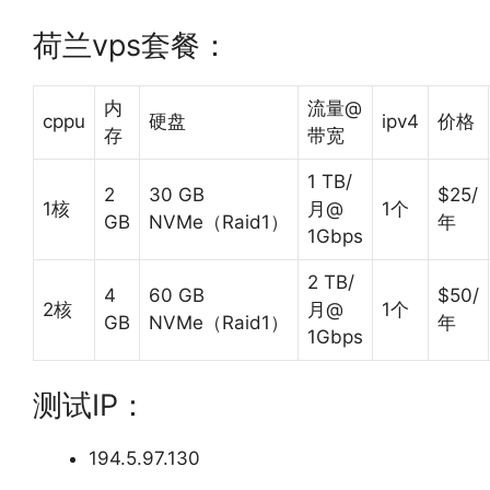
荷兰vps套餐：
内
流量@
cppu
硬盘
ipv4
价格
存
带宽
1 TB/
2
30 GB
$25/
1核
月@
1个
GB
NVMe（Raid1）
年
1Gbps
2 TB/
4
60 GB
$50/
2核
月@
1个
GB
NVMe（Raid1）
年
1Gbps
测试IP：
194.5.97.130