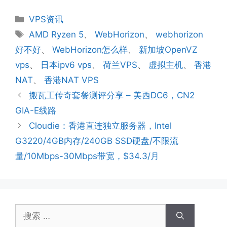
分
VPS资讯
类
标
AMD Ryzen 5
、
WebHorizon
、
webhorizon
签
好不好
、
WebHorizon怎么样
、
新加坡OpenVZ
vps
、
日本ipv6 vps
、
荷兰VPS
、
虚拟主机
、
香港
NAT
、
香港NAT VPS
搬瓦工传奇套餐测评分享 – 美西DC6，CN2
GIA-E线路
Cloudie：香港直连独立服务器，Intel
G3220/4GB内存/240GB SSD硬盘/不限流
量/10Mbps-30Mbps带宽，$34.3/月
搜
索：