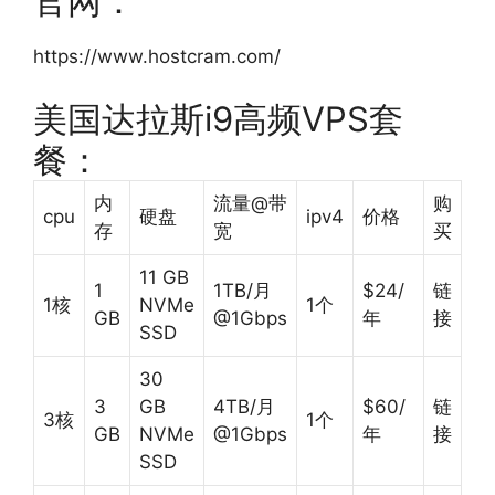
官网：
https://www.hostcram.com/
美国达拉斯
i9高频VPS套
餐：
内
流量@带
购
cpu
硬盘
ipv4
价格
存
宽
买
11 GB
1
1TB/月
$24/
链
1核
NVMe
1个
GB
@1Gbps
年
接
SSD
30
3
GB
4TB/月
$60/
链
3核
1个
GB
NVMe
@1Gbps
年
接
SSD