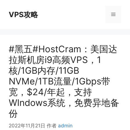
跳
至
VPS攻略
菜
内
容
单
#黑五#HostCram：美国达
拉斯机房i9高频VPS，1
核/1GB内存/11GB
NVMe/1TB流量/1Gbps带
宽，$24/年起，支持
WIndows系统，免费异地备
份
2022年11月21日
作者
admin