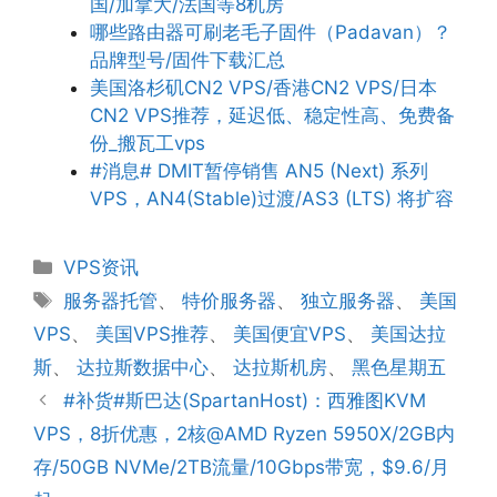
国/加拿大/法国等8机房
哪些路由器可刷老毛子固件（Padavan）？
品牌型号/固件下载汇总
美国洛杉矶CN2 VPS/香港CN2 VPS/日本
CN2 VPS推荐，延迟低、稳定性高、免费备
份_搬瓦工vps
#消息# DMIT暂停销售 AN5 (Next) 系列
VPS，AN4(Stable)过渡/AS3 (LTS) 将扩容
分
VPS资讯
类
标
服务器托管
、
特价服务器
、
独立服务器
、
美国
签
VPS
、
美国VPS推荐
、
美国便宜VPS
、
美国达拉
斯
、
达拉斯数据中心
、
达拉斯机房
、
黑色星期五
#补货#斯巴达(SpartanHost)：西雅图KVM
VPS，8折优惠，2核@AMD Ryzen 5950X/2GB内
存/50GB NVMe/2TB流量/10Gbps带宽，$9.6/月