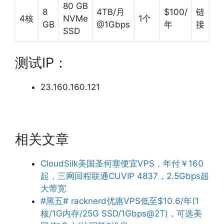
80 GB
8
4TB/月
$100/
链
4核
NVMe
1个
GB
@1Gbps
年
接
SSD
测试IP：
23.160.160.121
相关文章
CloudSilk美国圣何塞便宜VPS，年付￥160
起，三网回程联通CUVIP 4837，2.5Gbps超
大带宽
#黑五# racknerd优惠VPS低至$10.6/年(1
核/1G内存/25G SSD/1Gbps@2T)，可选美