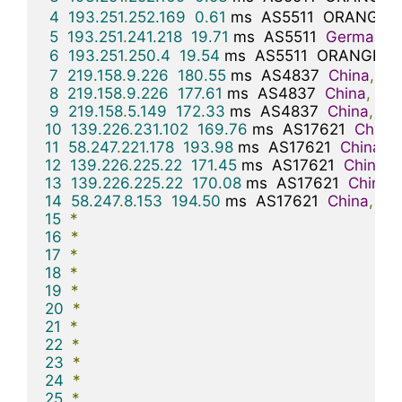
4
193.251
.
252.169
0.61
 ms  AS5511  ORANGE
.
5
193.251
.
241.218
19.71
 ms  AS5511  
Germany
,
6
193.251
.
250.4
19.54
 ms  AS5511  ORANGE
.
C
7
219.158
.
9.226
180.55
 ms  AS4837  
China
,
Bei
8
219.158
.
9.226
177.61
 ms  AS4837  
China
,
Bei
9
219.158
.
5.149
172.33
 ms  AS4837  
China
,
Bei
10
139.226
.
231.102
169.76
 ms  AS17621  
China
,
11
58.247
.
221.178
193.98
 ms  AS17621  
China
,
S
12
139.226
.
225.22
171.45
 ms  AS17621  
China
,
13
139.226
.
225.22
170.08
 ms  AS17621  
China
,
14
58.247
.
8.153
194.50
 ms  AS17621  
China
,
Sh
15
*
16
*
17
*
18
*
19
*
20
*
21
*
22
*
23
*
24
*
25
*