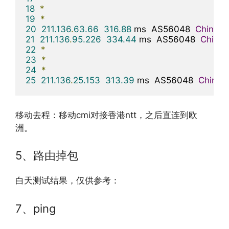
18
*
19
*
20
211.136
.
63.66
316.88
 ms  AS56048  
China
,
B
21
211.136
.
95.226
334.44
 ms  AS56048  
China
,
22
*
23
*
24
*
25
211.136
.
25.153
313.39
 ms  AS56048  
China
,
移动去程：移动cmi对接香港ntt，之后直连到欧
洲。
5、路由掉包
白天测试结果，仅供参考：
7、ping