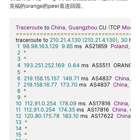
克福的orange的peer直连回国。
Traceroute
 to 
China
,
Guangzhou
 CU 
(
TCP 
Mode
,
====================================
traceroute to 
210.21
.
4.130
(
210.21
.
4.130
),
30
 hop
1
98.98
.
163.129
9.85
 ms  AS21859  
Poland
,
Ma
2
*
3
*
4
193.251
.
252.169
0.64
 ms  AS5511  ORANGE
.
5
*
6
219.158
.
15.157
149.71
 ms  AS4837  
China
,
Bei
7
219.158
.
16.77
173.70
 ms  AS4837  
China
,
Bei
8
*
9
*
10
112.91
.
0.254
178.09
 ms  AS17816  
China
,
Gu
11
112.91
.
0.254
174.35
 ms  AS17816  
China
,
Gua
12
120.80
.
175.78
183.10
 ms  AS17622  
China
,
G
13
*
14
*
15
*