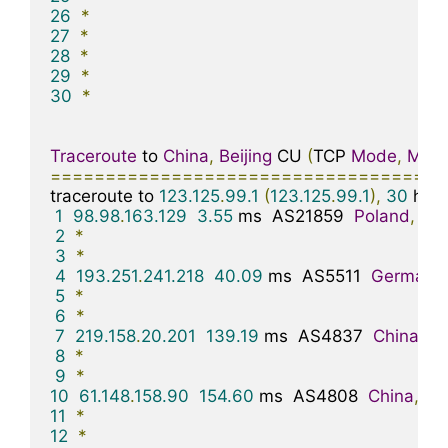
26
*
27
*
28
*
29
*
30
*
Traceroute
 to 
China
,
Beijing
 CU 
(
TCP 
Mode
,
Max
====================================
traceroute to 
123.125
.
99.1
(
123.125
.
99.1
),
30
 hop
1
98.98
.
163.129
3.55
 ms  AS21859  
Poland
,
Ma
2
*
3
*
4
193.251
.
241.218
40.09
 ms  AS5511  
Germany
,
5
*
6
*
7
219.158
.
20.201
139.19
 ms  AS4837  
China
,
Be
8
*
9
*
10
61.148
.
158.90
154.60
 ms  AS4808  
China
,
Bei
11
*
12
*