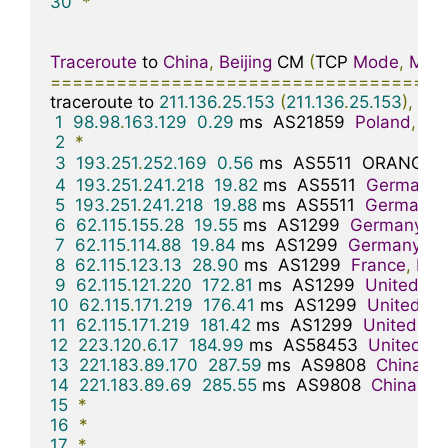
30
*
Traceroute
 to 
China
,
Beijing
 CM 
(
TCP 
Mode
,
Max
====================================
traceroute to 
211.136
.
25.153
(
211.136
.
25.153
),
30
1
98.98
.
163.129
0.29
 ms  AS21859  
Poland
,
Ma
2
*
3
193.251
.
252.169
0.56
 ms  AS5511  ORANGE
.
4
193.251
.
241.218
19.82
 ms  AS5511  
Germany
,
5
193.251
.
241.218
19.88
 ms  AS5511  
Germany
,
6
62.115
.
155.28
19.55
 ms  AS1299  
Germany
,
H
7
62.115
.
114.88
19.84
 ms  AS1299  
Germany
,
H
8
62.115
.
123.13
28.90
 ms  AS1299  
France
,
Ile
-
9
62.115
.
121.220
172.81
 ms  AS1299  
United
St
10
62.115
.
171.219
176.41
 ms  AS1299  
United
St
11
62.115
.
171.219
181.42
 ms  AS1299  
United
Sta
12
223.120
.
6.17
184.99
 ms  AS58453  
United
St
13
221.183
.
89.170
287.59
 ms  AS9808  
China
,
S
14
221.183
.
89.69
285.55
 ms  AS9808  
China
,
Sh
15
*
16
*
17
*