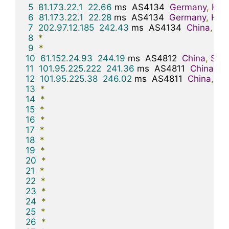
5
81.173
.
22.1
22.66
 ms  AS4134  
Germany
,
Hes
6
81.173
.
22.1
22.28
 ms  AS4134  
Germany
,
Hes
7
202.97
.
12.185
242.43
 ms  AS4134  
China
,
Sh
8
*
9
*
10
61.152
.
24.93
244.19
 ms  AS4812  
China
,
Sha
11
101.95
.
225.222
241.36
 ms  AS4811  
China
,
Sh
12
101.95
.
225.38
246.02
 ms  AS4811  
China
,
Sh
13
*
14
*
15
*
16
*
17
*
18
*
19
*
20
*
21
*
22
*
23
*
24
*
25
*
26
*