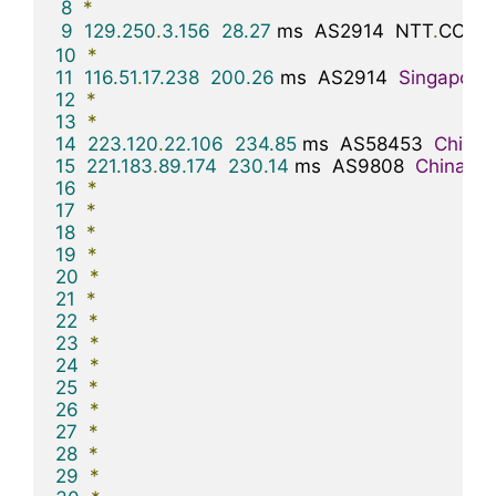
8
*
9
129.250
.
3.156
28.27
 ms  AS2914  NTT
.
COM 
10
*
11
116.51
.
17.238
200.26
 ms  AS2914  
Singapore
,
12
*
13
*
14
223.120
.
22.106
234.85
 ms  AS58453  
China
,
15
221.183
.
89.174
230.14
 ms  AS9808  
China
,
S
16
*
17
*
18
*
19
*
20
*
21
*
22
*
23
*
24
*
25
*
26
*
27
*
28
*
29
*