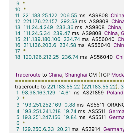
9
*
10
*
11
221.183
.
25.122
206.55
 ms  AS9808  
China
,
G
12
221.176
.
22.157
292.53
 ms  AS9808  
China
,
G
13
111.24
.
4.249
233.36
 ms  AS9808  
China
,
Gu
14
111.24
.
5.34
239.47
 ms  AS9808  
China
,
Gua
15
211.139
.
180.106
234.74
 ms  AS56040  
China
,
16
211.136
.
203.6
234.58
 ms  AS56040  
China
,
17
*
18
120.196
.
212.25
236.74
 ms  AS56040  
China
,
Traceroute
 to 
China
,
Shanghai
 CM 
(
TCP 
Mode
,
M
====================================
traceroute to 
221.183
.
55.22
(
221.183
.
55.22
),
30
 h
1
98.98
.
163.129
14.61
 ms  AS21859  
Poland
,
Ma
2
*
3
193.251
.
252.169
0.88
 ms  AS5511  ORANGE
.
4
193.251
.
241.218
19.74
 ms  AS5511  
Germany
,
5
193.251
.
247.156
19.84
 ms  AS5511  
Germany
,
6
*
7
129.250
.
6.33
20.21
 ms  AS2914  
Germany
,
H