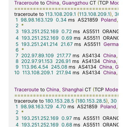
Traceroute
 to 
China
,
Guangzhou
 CT 
(
TCP 
Mode
,
====================================
traceroute to 
113.108
.
209.1
(
113.108
.
209.1
),
30
 h
1
98.98
.
163.129
0.34
 ms  AS21859  
Poland
,
Ma
2
*
3
193.251
.
252.169
0.72
 ms  AS5511  ORANGE
.
4
193.251
.
252.169
0.69
 ms  AS5511  ORANGE
.
5
193.251
.
241.214
21.67
 ms  AS5511  
Germany
,
6
*
7
202.97
.
89.109
217.77
 ms  AS4134  
China
,
Gu
8
202.97
.
91.153
226.91
 ms  AS4134  
China
,
Gu
9
113.96
.
4.54
245.08
 ms  AS4134  
China
,
Guan
10
113.108
.
209.1
217.94
 ms  AS4134  
China
,
Gu
Traceroute
 to 
China
,
Shanghai
 CT 
(
TCP 
Mode
,
M
====================================
traceroute to 
180.153
.
28.5
(
180.153
.
28.5
),
30
 ho
1
98.98
.
163.129
4.70
 ms  AS21859  
Poland
,
Ma
2
*
3
193.251
.
252.169
0.97
 ms  AS5511  ORANGE
.
4
193.251
.
252.169
0.68
 ms  AS5511  ORANGE
.