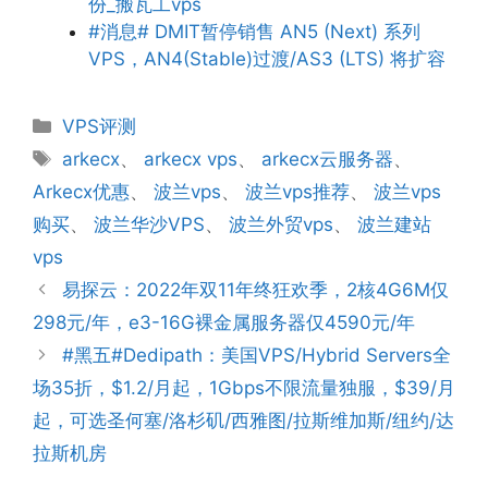
份_搬瓦工vps
#消息# DMIT暂停销售 AN5 (Next) 系列
VPS，AN4(Stable)过渡/AS3 (LTS) 将扩容
分
VPS评测
类
标
arkecx
、
arkecx vps
、
arkecx云服务器
、
签
Arkecx优惠
、
波兰vps
、
波兰vps推荐
、
波兰vps
购买
、
波兰华沙VPS
、
波兰外贸vps
、
波兰建站
vps
易探云：2022年双11年终狂欢季，2核4G6M仅
298元/年，e3-16G裸金属服务器仅4590元/年
#黑五#Dedipath：美国VPS/Hybrid Servers全
场35折，$1.2/月起，1Gbps不限流量独服，$39/月
起，可选圣何塞/洛杉矶/西雅图/拉斯维加斯/纽约/达
拉斯机房