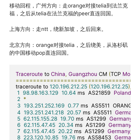
移动回程，广州方向：走orange对接telia到法兰克
福，之后从telia在法兰克福的peer直连回国。
上海方向：走ntt，绕新加坡，之后回来。
北京方向：orange对接telia，之后绕美，从洛杉矶
的中国移动pop直连回国。
Traceroute
 to 
China
,
Guangzhou
 CM 
(
TCP 
Mode
,
====================================
traceroute to 
120.196
.
212.25
(
120.196
.
212.25
),
30
1
98.98
.
163.129
10.64
 ms  AS21859  
Poland
,
M
2
*
3
193.251
.
252.169
0.77
 ms  AS5511  ORANGE
.
4
193.251
.
241.218
20.57
 ms  AS5511  
Germany
,
5
62.115
.
155.28
19.70
 ms  AS1299  
Germany
,
H
6
62.115
.
47.45
20.34
 ms  AS1299  
Germany
,
H
7
62.115
.
47.45
20.22
 ms  AS1299  
Germany
,
He
8
223.120
.
10.85
19.76
 ms  AS58453  
Germany
,