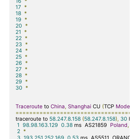
16
*
17
*
18
*
19
*
20
*
21
*
22
*
23
*
24
*
25
*
26
*
27
*
28
*
29
*
30
*
Traceroute
 to 
China
,
Shanghai
 CU 
(
TCP 
Mode
,
M
====================================
traceroute to 
58.247
.
8.158
(
58.247
.
8.158
),
30
 hop
1
98.98
.
163.129
0.38
 ms  AS21859  
Poland
,
Ma
2
*
3
193.251
.
252.169
0.53
 ms  AS5511  ORANGE
.