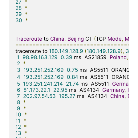
27
*
28
*
29
*
30
*
Traceroute
 to 
China
,
Beijing
 CT 
(
TCP 
Mode
,
Max
====================================
traceroute to 
180.149
.
128.9
(
180.149
.
128.9
),
30
 
1
98.98
.
163.129
0.39
 ms  AS21859  
Poland
,
Ma
2
*
3
193.251
.
252.169
0.75
 ms  AS5511  ORANGE
.
4
193.251
.
252.169
0.84
 ms  AS5511  ORANGE
.
5
193.251
.
241.214
21.74
 ms  AS5511  
Germany
,
6
81.173
.
22.1
22.95
 ms  AS4134  
Germany
,
Hes
7
202.97
.
54.53
195.27
 ms  AS4134  
China
,
Beij
8
*
9
*
10
*
11
*
12
*
13
*