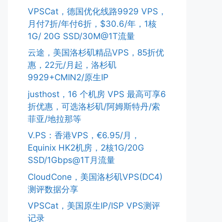
VPSCat，德国优化线路9929 VPS，
月付7折/年付6折，$30.6/年，1核
1G/ 20G SSD/30M@1T流量
云途，美国洛杉矶精品VPS，85折优
惠，22元/月起，洛杉矶
9929+CMIN2/原生IP
justhost，16 个机房 VPS 最高可享6
折优惠，可选洛杉矶/阿姆斯特丹/索
菲亚/地拉那等
V.PS：香港VPS，€6.95/月，
Equinix HK2机房，2核1G/20G
SSD/1Gbps@1T月流量
CloudCone，美国洛杉矶VPS(DC4)
测评数据分享
VPSCat，美国原生IP/ISP VPS测评
记录