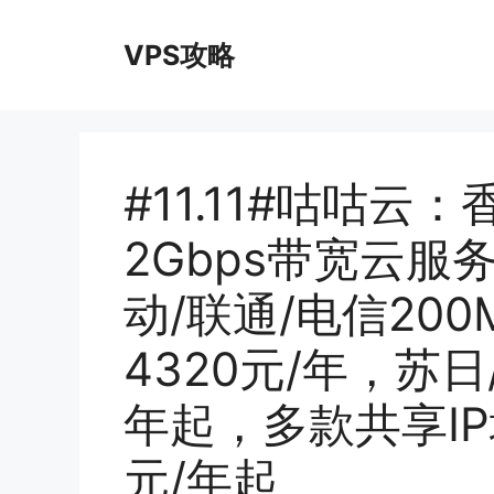
跳
至
VPS攻略
内
容
#11.11#咕咕云：
2Gbps带宽云服
动/联通/电信20
4320元/年，苏日/
年起，多款共享IP
元/年起