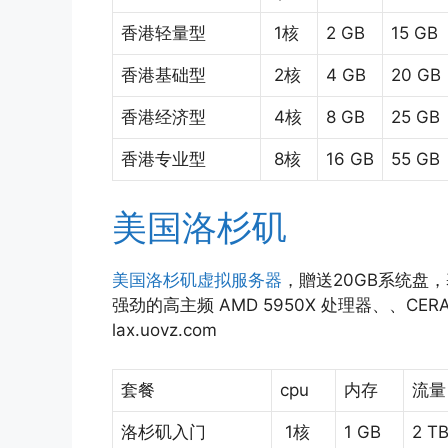
香港轻量型
1核
2 GB
15 GB
香港基础型
2核
4 GB
20 GB
香港经济型
4核
8 GB
25 GB
香港专业型
8核
16 GB
55 GB
美国洛杉矶
美国洛杉矶
虚拟服务器
，贈送20GB系统盘
强劲的高主频 AMD 5950X 处理器、、CERA中
lax.uovz.com
套餐
cpu
内存
流量
洛杉矶入门
1核
1 GB
2 T