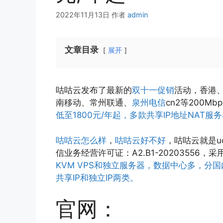
2022年11月13日
作者
admin
文章目录
展开
咕咕云发布了最新的
双十一促销
活动，香港、美
南移动、常州联通、
泉州电信
cn2等200Mb
低至1800元/年起，多款共享IP地址NAT服
咕咕云怎么样
，
咕咕云好不好
，
咕咕云
就是
信业务经营许可证：A2.B1-20203556，采
KVM VPS和独立服务器，数据中心多，分国
共享IP和独立IP两类。
官网：