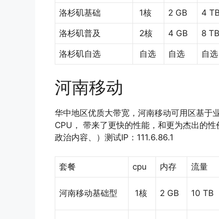
洛杉矶基础
1核
2 GB
4 T
洛杉矶普及
2核
4 GB
8 T
洛杉矶自选
自选
自选
自选
河南移动
华中地区优质大带宽，河南移动可用区基于业
CPU， 带来了更快的性能，和更为杰出的
政治内容、）测试IP：111.6.86.1
套餐
cpu
内存
流量
河南移动基础型
1核
2 GB
10 TB