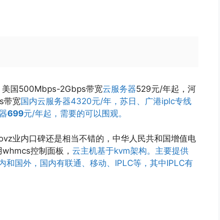
国500Mbps-2Gbps带宽
云服务器
529元/年起，河
ps带宽
国内云服务器4320元/年，苏日、广港iplc专线
务器
699
元/年起，需要的可以围观。
uovz业内口碑还是相当不错的，中华人民共和国增值电
用whmcs控制面板，
云主机基于kvm架构。主要提供
内和国外，国内有联通、移动、IPLC等，其中IPLC有