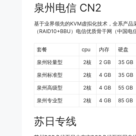
泉州电信
CN2
基于业界领先的KVM虚拟化技术，全系产品采
（RAID10+BBU）电信优质骨干网（中国电信精品
套餐
cpu
内存
硬盘
泉州轻量型
2核
2 GB
35 GB
泉州标准型
2核
4 GB
35 GB
泉州高级型
2核
4 GB
55 GB
泉州专业型
2核
4 GB
85 GB
苏日专线