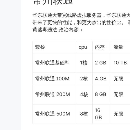
华东联通大带宽线路虚拟服务器，华东联通大带宽
带来了更快的性能，和更为杰出的性价比。 测试IP
黄赌毒违法 政治内容 ）
套餐
cpu
内存
流量
常州联通基础型
1核
2 GB
10 TB
常州联通 100M
2核
4 GB
无限
常州联通 200M
4核
8 GB
无限
16
常州联通 500M
8核
无限
GB